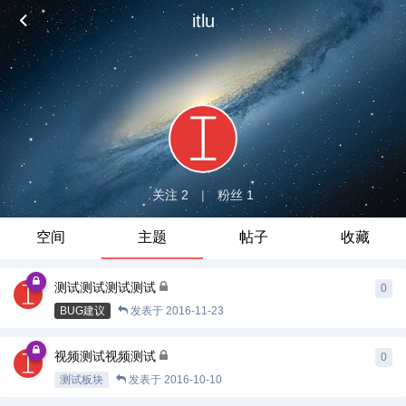
itlu
关注 2
|
粉丝 1
空间
主题
帖子
收藏
测试测试测试测试
0
BUG建议
发表于
2016-11-23
视频测试视频测试
0
测试板块
发表于
2016-10-10