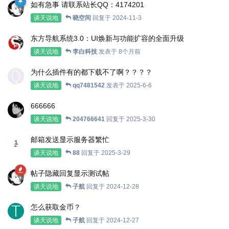
如有急事 请联系站长QQ：4174201
谈天说地
晓空间
回复于
2024-11-3
东方导航系统3.0：UI焕新与功能扩容的全面升级
谈天说地
李白科技
发表于
8个月前
为什么插件有的都下载不了啊？？？？
谈天说地
qq7481542
发表于
2025-6-6
666666
谈天说地
204766641
回复于
2025-3-30
邮箱发送显示服务器繁忙
谈天说地
88
回复于
2025-3-29
帖子隐藏回复显示测试帖
谈天说地
子航
回复于
2024-12-28
怎么获取金币？
谈天说地
子航
回复于
2024-12-27