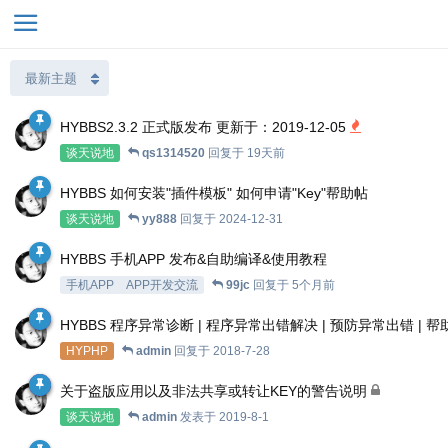
HYBBS2.3.2 正式版发布 更新于：2019-12-05
谈天说地
qs1314520
回复于
19天前
HYBBS 如何安装"插件模板" 如何申请"Key"帮助帖
谈天说地
yy888
回复于
2024-12-31
HYBBS 手机APP 发布&自助编译&使用教程
手机APP
APP开发交流
99jc
回复于
5个月前
HYBBS 程序异常诊断 | 程序异常出错解决 | 预防异常出错 | 帮
HYPHP
admin
回复于
2018-7-28
关于盗版应用以及非法共享或转让KEY的警告说明
谈天说地
admin
发表于
2019-8-1