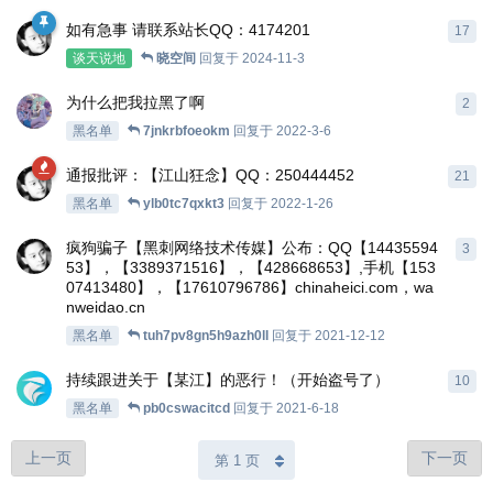
如有急事 请联系站长QQ：4174201
17
谈天说地
晓空间
回复于
2024-11-3
为什么把我拉黑了啊
2
黑名单
7jnkrbfoeokm
回复于
2022-3-6
通报批评：【江山狂念】QQ：250444452
21
黑名单
ylb0tc7qxkt3
回复于
2022-1-26
疯狗骗子【黑刺网络技术传媒】公布：QQ【14435594
3
53】，【3389371516】，【428668653】,手机【153
07413480】，【17610796786】chinaheici.com，wa
nweidao.cn
黑名单
tuh7pv8gn5h9azh0ll
回复于
2021-12-12
持续跟进关于【某江】的恶行！（开始盗号了）
10
黑名单
pb0cswacitcd
回复于
2021-6-18
上一页
下一页