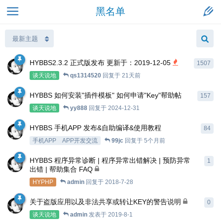
黑名单
HYBBS2.3.2 正式版发布 更新于：2019-12-05
1507
谈天说地
qs1314520
回复于
21天前
HYBBS 如何安装"插件模板" 如何申请"Key"帮助帖
157
谈天说地
yy888
回复于
2024-12-31
HYBBS 手机APP 发布&自助编译&使用教程
84
手机APP
APP开发交流
99jc
回复于
5个月前
HYBBS 程序异常诊断 | 程序异常出错解决 | 预防异常
1
出错 | 帮助集合 FAQ
HYPHP
admin
回复于
2018-7-28
关于盗版应用以及非法共享或转让KEY的警告说明
0
谈天说地
admin
发表于
2019-8-1