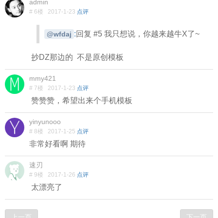
admin
# 6楼
2017-1-23
点评
:
回复 #5 我只想说，你越来越牛X了~
@wfdaj
抄DZ那边的 不是原创模板
mmy421
# 7楼
2017-1-23
点评
赞赞赞，希望出来个手机模板
yinyunooo
# 8楼
2017-1-25
点评
非常好看啊 期待
速刃
# 9楼
2017-1-26
点评
太漂亮了
上一页
下一页