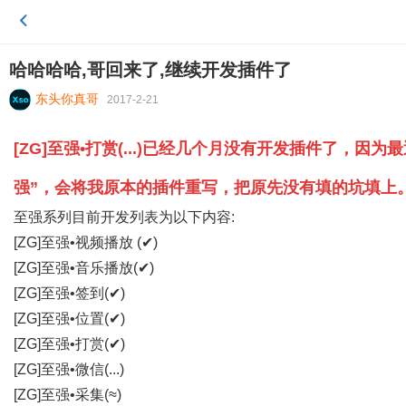
哈哈哈哈,哥回来了,继续开发插件了
东头你真哥
2017-2-21
[ZG]至强•打赏(...)已经几个月没有开发插件了
强”，会将我原本的插件重写，把原先没有填的坑填上
至强系列目前开发列表为以下内容:
[ZG]至强
•
视频播放 (✔)
[ZG]至强•音乐播放(
✔
)
[ZG]至强•签到(
✔
)
[ZG]至强•位置(
✔
)
[ZG]至强•打赏(
✔
)
[ZG]至强•微信(...)
[ZG]至强•采集(≈)