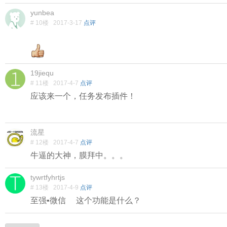
yunbea
# 10楼
2017-3-17
点评
19jiequ
# 11楼
2017-4-7
点评
应该来一个，任务发布插件！
流星
# 12楼
2017-4-7
点评
牛逼的大神，膜拜中。。。
tywrtfyhrtjs
# 13楼
2017-4-9
点评
至强•微信
这个功能是什么？