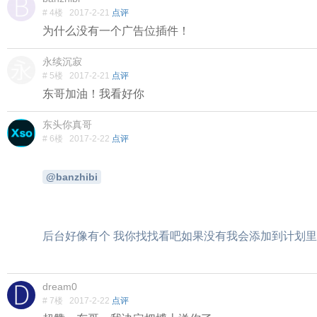
# 4楼
2017-2-21
点评
为什么没有一个广告位插件！
永续沉寂
# 5楼
2017-2-21
点评
东哥加油！我看好你
东头你真哥
# 6楼
2017-2-22
点评
@banzhibi
后台好像有个 我你找找看吧如果没有我会添加到计划里
dream0
# 7楼
2017-2-22
点评