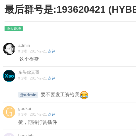
最后群号是:193620421 (HY
谈天说地
admin
# 1楼
2017-2-21
点评
这个得赞
东头你真哥
# 2楼
2017-2-21
点评
要不要发工资给我
@admin
gaokai
# 3楼
2017-2-21
点评
赞，期待打赏插件
banzhibi