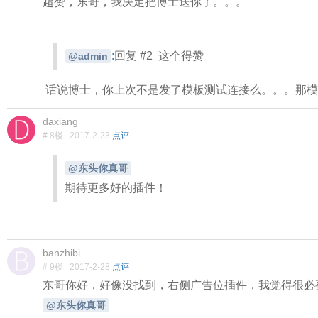
超赞，东哥，我决定把博士送你了。。。
:
回复 #2 这个得赞
@admin
话说博士，你上次不是发了模板测试连接么。。。那模
daxiang
# 8楼
2017-2-23
点评
@东头你真哥
期待更多好的插件！
banzhibi
# 9楼
2017-2-28
点评
东哥你好，好像没找到，右侧广告位插件，我觉得很必
@东头你真哥