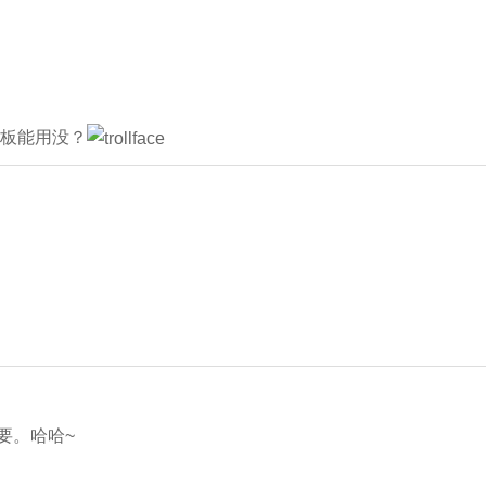
板能用没？
要。哈哈~