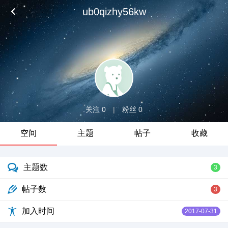
ub0qizhy56kw
关注 0
|
粉丝 0
空间
主题
帖子
收藏
主题数
3
帖子数
3
加入时间
2017-07-31