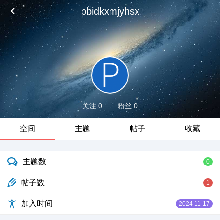
pbidkxmjyhsx
关注 0
|
粉丝 0
空间
主题
帖子
收藏
主题数
0
帖子数
1
加入时间
2024-11-17