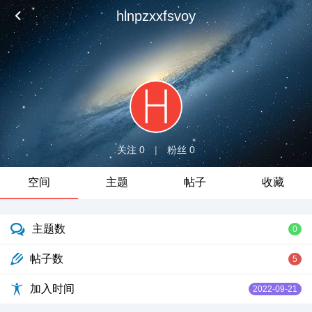
hlnpzxxfsvoy
关注 0
|
粉丝 0
空间
主题
帖子
收藏
主题数
0
帖子数
5
加入时间
2022-09-21