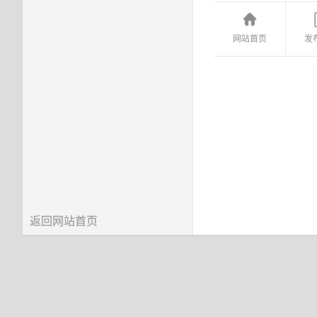
网站首页
发
返回网站首页