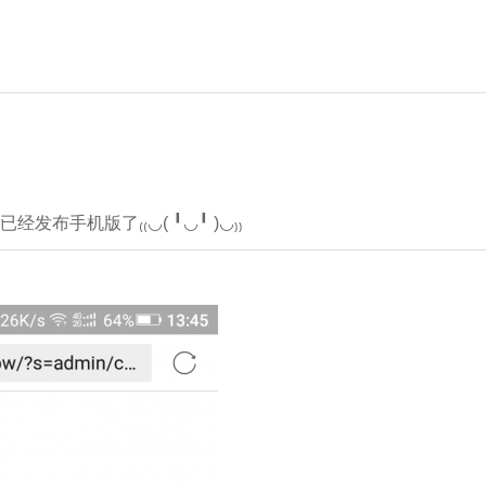
手机版了₍₍◡( ╹◡╹ )◡₎₎