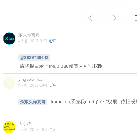
东头你真哥
# 6楼
2017-8-27
点评
@2829788643
请将根目录下的upload设置为可写权限
yingselanhai
# 7楼
2017-10-4
点评
linux cen系统我cmd了777权限...依旧没用
@东头你真哥
大小块
# 8楼
2017-10-6
点评