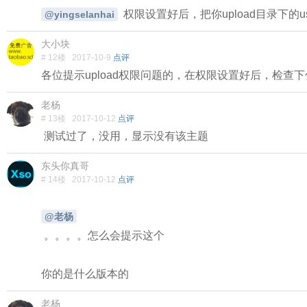
权限设置好后，把你upload目录下的u
@yingselanhai
大小块
# 12楼
2017-10-9
点评
各位提示upload权限问题的，在
权限设置好后，检查下你
老杨
# 13楼
2017-10-12
点评
测试过了，没用，显示没有该主题
东头你真哥
# 14楼
2017-10-12
点评
@老杨
。。。。怎么会提示这个
你的是什么版本的
老杨