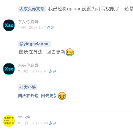
我已经将
upload设置为可写权限了，还
@东头你真哥
东头你真哥
# 9楼
2017-10-7
点评
@yingselanhai
国庆在外边 回去更新
东头你真哥
# 10楼
2017-10-7
点评
@大小块
国庆在外边 回去更新
大小块
# 11楼
2017-10-9
点评