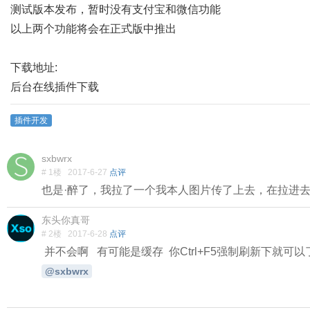
测试版本发布，暂时没有支付宝和微信功能
以上两个功能将会在正式版中推出
下载地址:
后台在线插件下载
插件开发
sxbwrx
# 1楼
2017-6-27
点评
也是·醉了，我拉了一个我本人图片传了上去，在拉进去和
东头你真哥
# 2楼
2017-6-28
点评
并不会啊 有可能是缓存 你Ctrl+F5强制刷新下
@sxbwrx