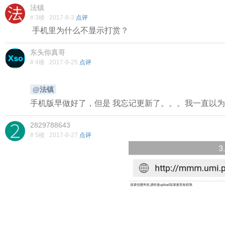
法镇
# 3楼
2017-8-3
点评
手机里为什么不显示打赏？
东头你真哥
# 4楼
2017-8-25
点评
@法镇
手机版早做好了，但是 我忘记更新了。。。我一直以为已经发布
2829788643
# 5楼
2017-8-27
点评