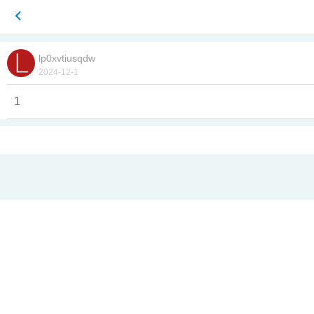
lp0xvtiusqdw
2024-12-1
1