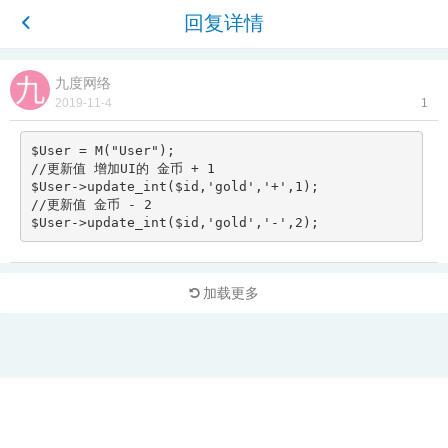
回复详情
九度网络
2019-11-4
1
$User 
=
M
(
"User"
)
;
//更新值 增加UI的 金币 + 1
$User
-
>
update_int
(
$id
,
'gold'
,
'+'
,
1
)
;
//更新值 金币 - 2
$User
-
>
update_int
(
$id
,
'gold'
,
'-'
,
2
)
;
加载更多